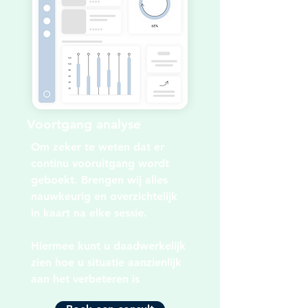
Voortgang analyse
Om zeker te weten dat er
continu vooruitgang wordt
geboekt. Brengen wij alles
nauwkeurig en overzichtelijk
in kaart na elke sessie.
Hiermee kunt u daadwerkelijk
zien hoe u situatie aanzienlijk
aan het verbeteren is