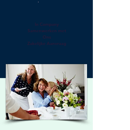
In Company
Samenwerken
met
Ons
Zakelijke Aanvraag