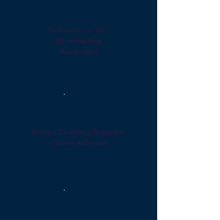
Cultuursensetief
Bemiddeling
Rondetafel
Welzijn Coaching Trajecten
Online & Fysiek