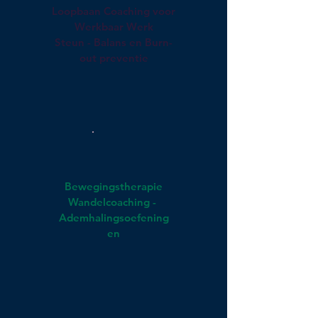
Loopbaan Coaching voor
Werkbaar Werk
Steun - Balans en Burn-
out preventie
Bewegingstherapie
Wandelcoaching -
Ademhalingsoefening
en