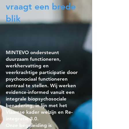
vraagt een brede
blik
MINTEVO ondersteunt
duurzaam functioneren,
werkhervatting en
veerkrachtige participatie door
psychosociaal functioneren
centraal te stellen. Wij werken
evidence-informed vanuit een
integrale biopsychosociale
benadering, in lijn met het
Vlaamse kader welzijn en Re-
integratie 3.0.
Onze begeleiding is