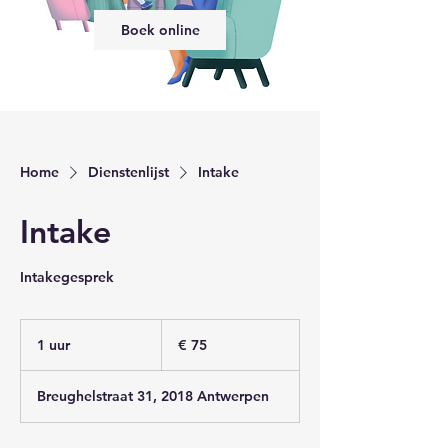
Boek online
Home
Dienstenlijst
Intake
Intake
Intakegesprek
75
euro
1 uur
1
€ 75
u
u
Breughelstraat 31, 2018 Antwerpen