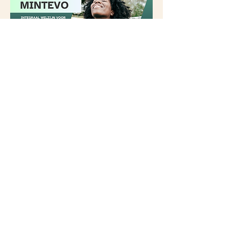
Praktijk MINTEVO
Breughelstraat 31-33
2018 Antwerpen
Ondernemingsnummer:
0782.538.194
Rekeningnummer: IBAN:
BE84
0020 0501 5359
BIC: GEBABEBB